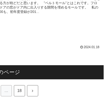
る方が殆どだと思います。 ”ベルトモール”とはこれです。フロ
ドアの窓がドア内に出入りする隙間を埋めるモールです。 私の
200も、初年度登録が201...
2024.01.18
のページ
次
…
18
へ