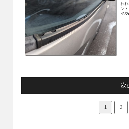
われ
ント
NV
次
1
2