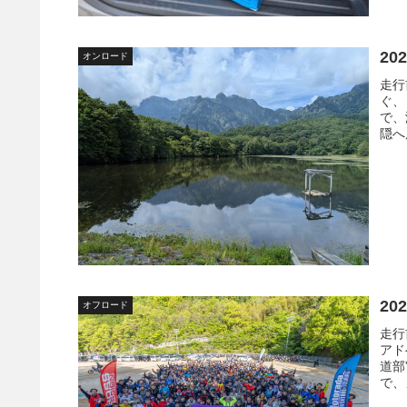
20
オンロード
走行
ぐ、
で、
隠へ
20
オフロード
走行
アド
道部
で、