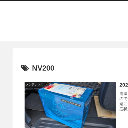
NV200
20
メンテナンス
雨漏
ので
週に
症状