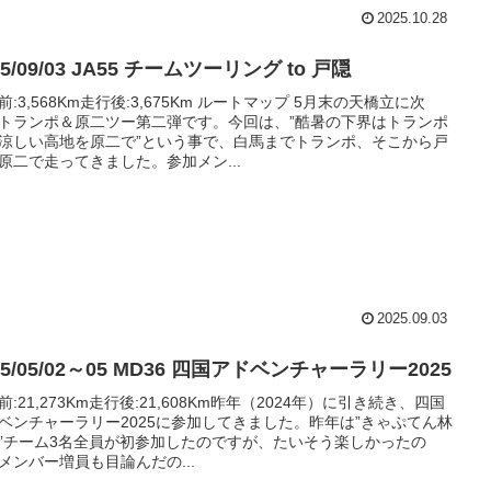
2025.10.28
25/09/03 JA55 チームツーリング to 戸隠
前:3,568Km走行後:3,675Km ルートマップ 5月末の天橋立に次
トランポ＆原二ツー第二弾です。今回は、”酷暑の下界はトランポ
涼しい高地を原二で”という事で、白馬までトランポ、そこから戸
原二で走ってきました。参加メン...
2025.09.03
25/05/02～05 MD36 四国アドベンチャーラリー2025
前:21,273Km走行後:21,608Km昨年（2024年）に引き続き、四国
ベンチャーラリー2025に参加してきました。昨年は”きゃぷてん林
”チーム3名全員が初参加したのですが、たいそう楽しかったの
メンバー増員も目論んだの...