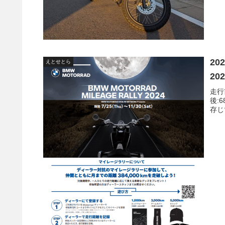
20
えとせとら
20
走行前
後:6
存じ