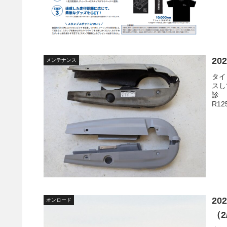
20
メンテナンス
タイ
スし
診 
R12
20
オンロード
（2