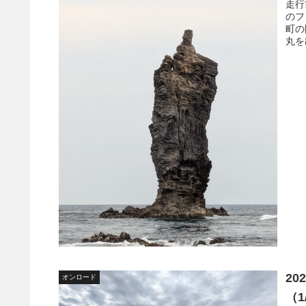
走行
のフ
町の
丸を
20
オンロード
（1