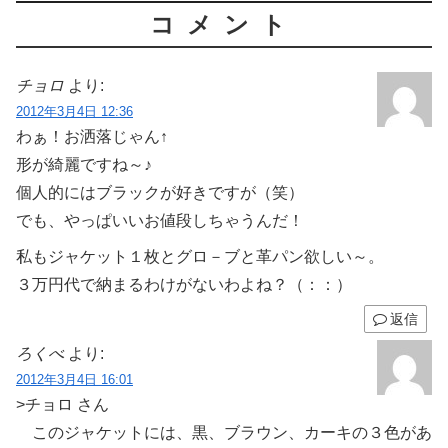
コメント
チョロ
より:
2012年3月4日 12:36
わぁ！お洒落じゃん↑
形が綺麗ですね～♪
個人的にはブラックが好きですが（笑）
でも、やっぱいいお値段しちゃうんだ！
私もジャケット１枚とグロ－ブと革パン欲しい～。
３万円代で納まるわけがないわよね？（：：）
返信
ろくべ
より:
2012年3月4日 16:01
>チョロ さん
このジャケットには、黒、ブラウン、カーキの３色があ