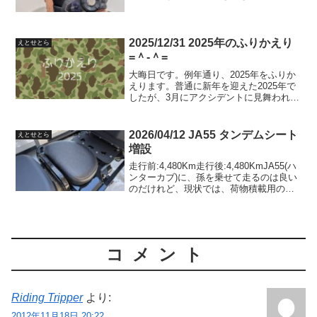
ちわ隊メンバーで揃って前夜祭、そして
スタートを予定しています。（スタート
後しばらくしてバラバラにはなるのです
が…）本年は...
2025/12/31 2025年のふりかえり
えとせとら
=＾-＾=
大晦日です。例年通り、2025年をふりか
えります。普通に新年を迎えた2025年で
したが、3月にアクシデントに見舞われま
した。3年間続けてきた会計年度任用職員
に応募したんですがまさかの不採用。4月
から完全年金生活になりました。めげて
2026/04/12 JA55 タンデムシート
えとせとら
いても仕方...
増設
走行前:4,480Km走行後:4,480KmJA55(ハ
ンターカブ)に、孫を乗せて走るのは良い
のだけれど、現状では、荷物積載用の鉄
板キャリアに座らないといけません。こ
れでは可哀想なので、タンデムシートを
増設しました。そして、にっぽん応援ツ
ー...
コメント
Riding Tripper
より:
2012年11月18日 20:22