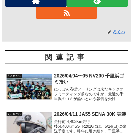
ろくべ
関連記事
2026/04/04〜05 NV200 千里浜ゴ
えとせとら
ミ拾い
にっぽん応援ツーリングは未だキックオ
フミーティング前なのですが、最近の千
里浜のゴミが酷いという報告を受け、わ
れらがＹまざき会長が招集をかけて下さ
いました。4/4〜5の2日間に渡るビッグイ
ベントで、4/4には有志が民宿はまなすで
2026/04/11 JA55 SENA 30K 実装
えとせとら
合宿するという...
走行前:4,403Km走行
後:4,480KmSSTR2026には、5/24(日)に発
送予定です。昨年に引き続き、千里浜う