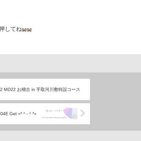
押してね
2/02 MD22 お稽古 in 手取河川敷特設コース
-04E Get =*＾-＾*=