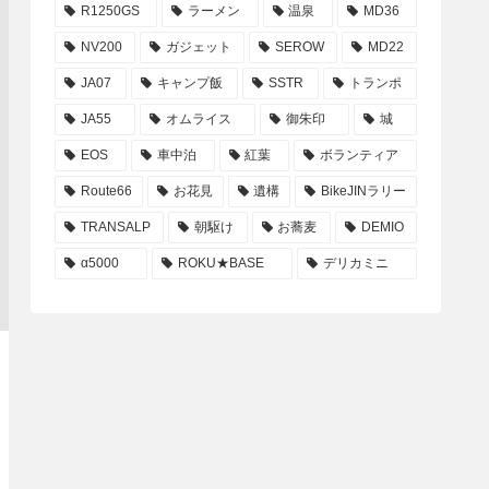
R1250GS
ラーメン
温泉
MD36
NV200
ガジェット
SEROW
MD22
JA07
キャンプ飯
SSTR
トランポ
JA55
オムライス
御朱印
城
EOS
車中泊
紅葉
ボランティア
Route66
お花見
遺構
BikeJINラリー
TRANSALP
朝駆け
お蕎麦
DEMIO
α5000
ROKU★BASE
デリカミニ