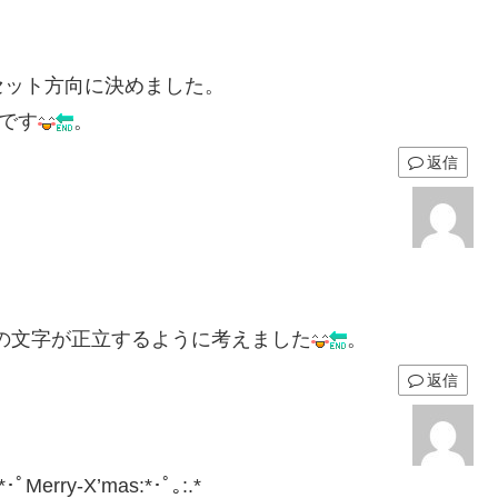
ット方向に決めました。
です
。
返信
”の文字が正立するように考えました
。
返信
ry-X’mas:*･ﾟ｡:.*