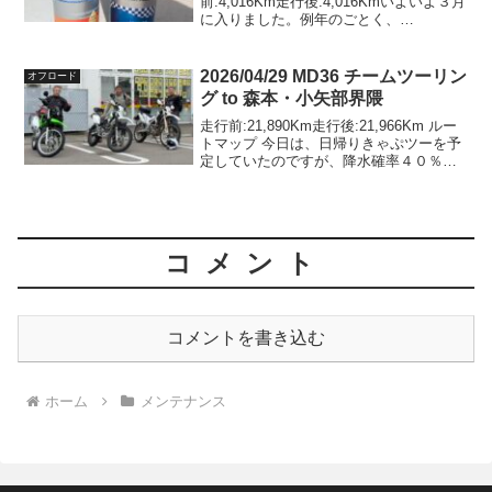
前:4,016Km走行後:4,016Kmいよいよ３月
に入りました。例年のごとく、
MD36/JA55のエンジンオイル交換です。
MD36には、今は手に入らないULTRA
G1（10W-30 :...
2026/04/29 MD36 チームツーリン
オフロード
グ to 森本・小矢部界隈
走行前:21,890Km走行後:21,966Km ルー
トマップ 今日は、日帰りきゃぷツーを予
定していたのですが、降水確率４０％予
報の為、昨晩のうちに中止の案内があり
ました。4/28（月）にKLX230Sが納車さ
れたばかりで、山を走りたくてう...
コメント
コメントを書き込む
ホーム
メンテナンス