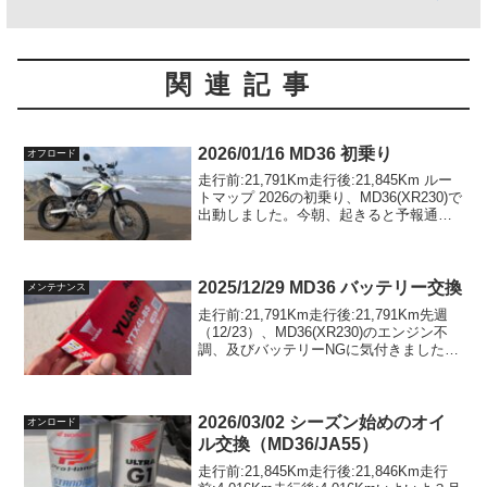
関連記事
2026/01/16 MD36 初乗り
オフロード
走行前:21,791Km走行後:21,845Km ルー
トマップ 2026の初乗り、MD36(XR230)で
出動しました。今朝、起きると予報通り
の好天、しかも気温高め。これはチャン
スとMD36(XR230)を起動、9:43AMに自宅
を出発。先...
2025/12/29 MD36 バッテリー交換
メンテナンス
走行前:21,791Km走行後:21,791Km先週
（12/23）、MD36(XR230)のエンジン不
調、及びバッテリーNGに気付きました。
バッテリーNGに対応すべく、amazonで
台湾ユアサ製バイク用バッテリー YTX4L-
BSをは発注し...
2026/03/02 シーズン始めのオイ
オンロード
ル交換（MD36/JA55）
走行前:21,845Km走行後:21,846Km走行