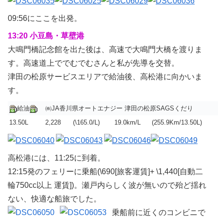
09:56にここを出発。
13:20 小豆島・草壁港
大鳴門橋記念館を出た後は、高速で大鳴門大橋を渡りま
す。高速道上ででむでむさんと私が先導を交替。
津田の松原サービスエリアで給油後、高松港に向かいま
す。
給油
㈱JA香川県オートエナジー 津田の松原SAGSくだり
13.50L
2,228
(\165.0/L)
19.0km/L
(255.9Km/13.50L)
高松港には、11:25に到着。
12:15発のフェリーに乗船(\690[旅客運賃]+ \1,440[自動二
輪750cc以上 運賃])。瀬戸内らしく波が無いので殆ど揺れ
ない、快適な船旅でした。
乗船前に近くのコンビニで