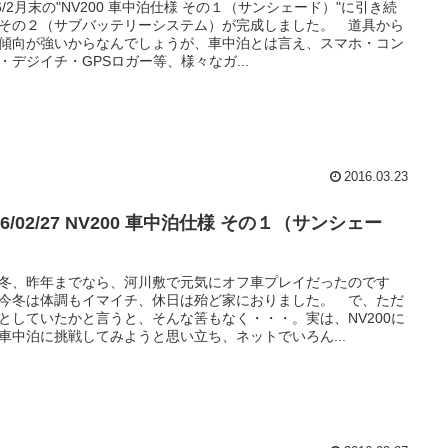
16/2月末の"NV200 車中泊仕様 その１（サンシェード）"に引き続
その２（サブバッテリーシステム）が完成しました。 道具から
傾向が強いからなんでしょうが、車中泊とは言え、スマホ・コン
・デジイチ・GPSロガー等、様々なガ...
2016.03.23
16/02/27 NV200 車中泊仕様 その１（サンシェー
）
冬、昨年までなら、河川敷で元気にオフ車プレイだったのです
今冬は体調もイマイチ、休日は殆ど家におりました。 で、ただ
としていたかと言うと、そんな筈もなく・・・。実は、NV200に
車中泊に挑戦してみようと思い立ち、ネットでいろん...