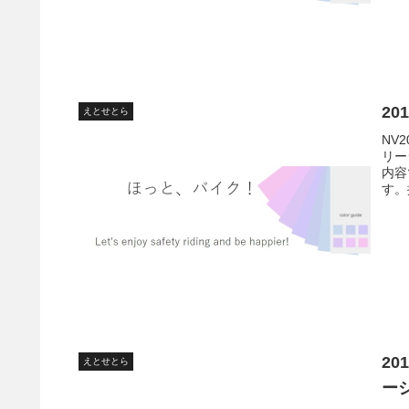
20
えとせとら
NV
リー
内容
す。
20
えとせとら
ー