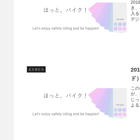
20
き、
入る
デジ
20
えとせとら
ド
この
が、
じっ
よる