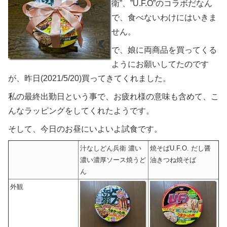
衛”、”U.F.O”のコラボだなん
で、食べないわけにはいきま
せん。
で、娘に両商品を買ってくる
ようにお願いしてたのです
が、昨日(2021/5/20)買ってきてくれました。
私の最終出勤日という事で、お疲れ様の意味も含めて、こ
んなラッピングをしてくれたようです。
そして、今日のお昼にいよいよ試食です。
汁なしどん兵衛 濃い
焼そばU.F.O. だし醤
濃い濃厚ソース焼うど
油きつね焼そば
ん
外観