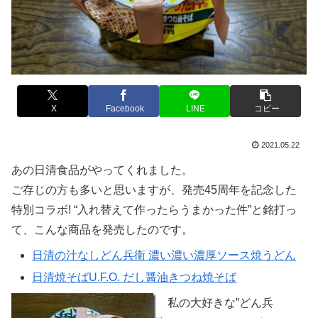
X
Facebook
LINE
コピー
2021.05.22
あの日清食品がやってくれました。
ご存じの方も多いと思いますが、発売45周年を記念した
特別コラボ! “入れ替えて作ったらうまかった件”と銘打っ
て、こんな商品を発売したのです。
日清の汁なしどん兵衛 濃い濃い濃厚ソース焼うどん
日清焼そばU.F.O. だし醤油きつね焼そば
私の大好きな”どん兵