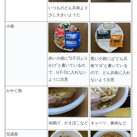
いつものどん兵衛より
少し大きいようだ
小袋
赤い小袋に”U.F.Oふり
黒い小袋には”どん兵
かけ”と書いているの
衛マヨ”と書いている
で、U.F.Oに入れない
ので、どん兵衛に入れ
ように注意
ないよう注意
かやく類
油揚げ、かまぼこなど
キャベツ、豚肉など
完成形