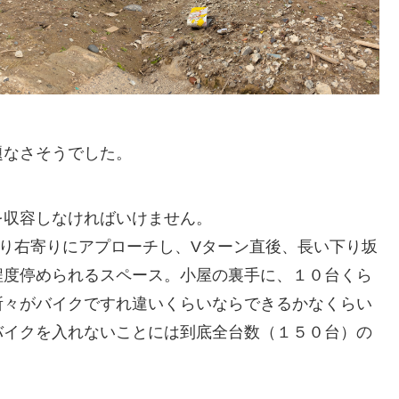
題なさそうでした。
を収容しなければいけません。
り右寄りにアプローチし、Vターン直後、長い下り坂
程度停められるスペース。小屋の裏手に、１０台くら
所々がバイクですれ違いくらいならできるかなくらい
バイクを入れないことには到底全台数（１５０台）の