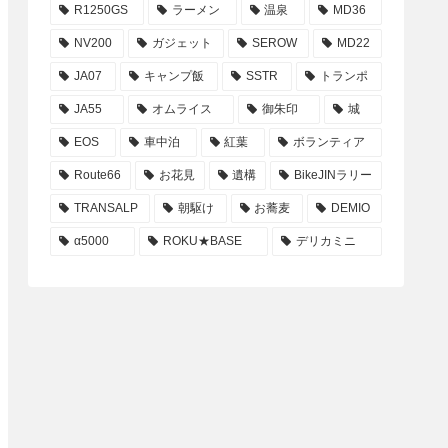
R1250GS
ラーメン
温泉
MD36
NV200
ガジェット
SEROW
MD22
JA07
キャンプ飯
SSTR
トランポ
JA55
オムライス
御朱印
城
EOS
車中泊
紅葉
ボランティア
Route66
お花見
遺構
BikeJINラリー
TRANSALP
朝駆け
お蕎麦
DEMIO
α5000
ROKU★BASE
デリカミニ