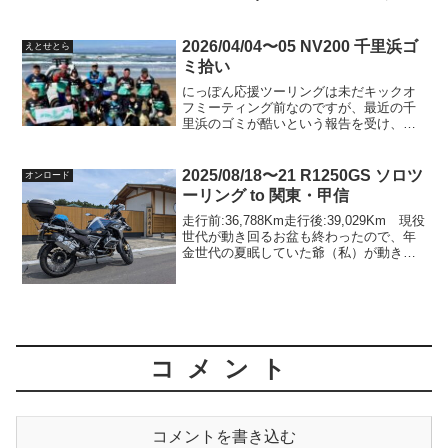
日の06：47AM以降、各県に1箇所設定さ
れたスタート地点でスタート登録して
Souther...
2026/04/04〜05 NV200 千里浜ゴ
えとせとら
ミ拾い
にっぽん応援ツーリングは未だキックオ
フミーティング前なのですが、最近の千
里浜のゴミが酷いという報告を受け、わ
れらがＹまざき会長が招集をかけて下さ
いました。4/4〜5の2日間に渡るビッグイ
ベントで、4/4には有志が民宿はまなすで
2025/08/18〜21 R1250GS ソロツ
オンロード
合宿するという...
ーリング to 関東・甲信
走行前:36,788Km走行後:39,029Km 現役
世代が動き回るお盆も終わったので、年
金世代の夏眠していた爺（私）が動き出
します。 今回は、我々田舎者が苦手な
（ひょっとしたら私だけもしれないけ
ど…）首都圏も立ち寄りどころです。
台風の心...
コメント
コメントを書き込む