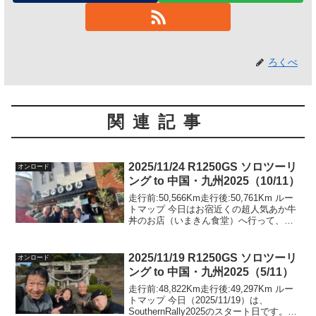
ろくべ
関連記事
2025/11/24 R1250GS ソロツーリ
オンロード
ング to 中国・九州2025（10/11）
走行前:50,566Km走行後:50,761Km ルー
トマップ 今日はお宿近くの超人気あか牛
丼のお店（いまきん食堂）へ行って、別
府温泉で一風呂浴びて、阪九フェリーや
まと 新門司港（18:40発）→ 神戸港（翌
朝07:10着）で神戸まで帰るの...
2025/11/19 R1250GS ソロツーリ
オンロード
ング to 中国・九州2025（5/11）
走行前:48,822Km走行後:49,297Km ルー
トマップ 今日（2025/11/19）は、
SouthernRally2025のスタート日です。今