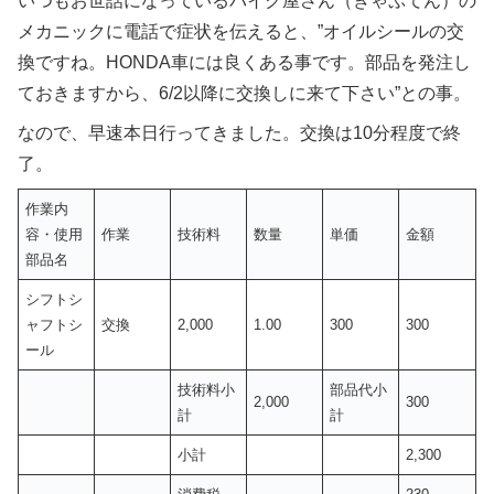
いつもお世話になっているバイク屋さん（きゃぷてん）の
メカニックに電話で症状を伝えると、”オイルシールの交
換ですね。HONDA車には良くある事です。部品を発注し
ておきますから、6/2以降に交換しに来て下さい”との事。
なので、早速本日行ってきました。交換は10分程度で終
了。
作業内
容・使用
作業
技術料
数量
単価
金額
部品名
シフトシ
ャフトシ
交換
2,000
1.00
300
300
ール
技術料小
部品代小
2,000
300
計
計
小計
2,300