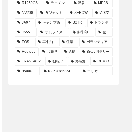
R1250GS
ラーメン
温泉
MD36
NV200
ガジェット
SEROW
MD22
JA07
キャンプ飯
SSTR
トランポ
JA55
オムライス
御朱印
城
EOS
車中泊
紅葉
ボランティア
Route66
お花見
遺構
BikeJINラリー
TRANSALP
朝駆け
お蕎麦
DEMIO
α5000
ROKU★BASE
デリカミニ