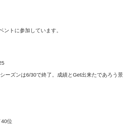
ベントに参加しています。
25
25 1stシーズンは6/30で終了。成績とGet出来たであろう景
40位