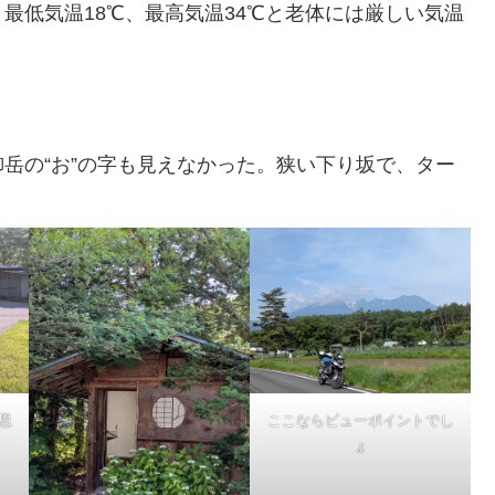
最低気温18℃、最高気温34℃と老体には厳しい気温
岳の“お”の字も見えなかった。狭い下り坂で、ター
思
ここならビューポイントでし
ょ