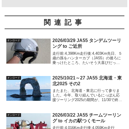
関連記事
2026/03/29 JA55 タンデムツーリ
オンロード
ング to ご近所
走行前:4,398Km走行後:4,403Km先日、５
歳の孫をハンターカブ（JA55）の後ろに
乗っけたところ、たいそう大喜びだった
ので、海外ツーリング用に購入しようと
思っていた半ヘルを前倒しで購入しまし
た。その半ヘルが届いたので、サイズを
2025/10/21～27 JA55 北海道・東
オンロード
調整...
北2025 その2
またまた、北海道・東北に行って参りま
した。今年、取り組んでいるにっぽん応
援ツーリング2025の期間が、11/30で終わ
ります。残り1月と少々となりました。現
時点では、そこそこ上位のポイントだと
思います。残り一ヶ月、予断無くポイン
2026/03/22 JA55 チームツーリン
オンロード
トを獲り続け...
グ to イカの駅つくモール
走行前:4,016Km走行後:4,059Km走行