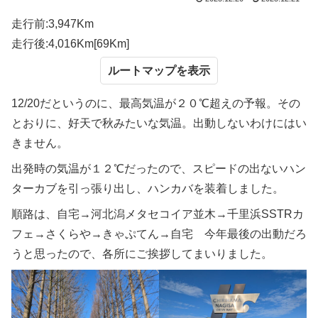
走行前:3,947Km
走行後:4,016Km[69Km]
ルートマップ
12/20だというのに、最高気温が２０℃超えの予報。その
とおりに、好天で秋みたいな気温。出動しないわけにはい
きません。
出発時の気温が１２℃だったので、スピードの出ないハン
ターカブを引っ張り出し、ハンカバを装着しました。
順路は、自宅→河北潟メタセコイア並木→千里浜SSTRカ
フェ→さくらや→きゃぷてん→自宅 今年最後の出動だろ
うと思ったので、各所にご挨拶してまいりました。