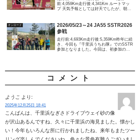
前:4,059Km走行後:4,341Km ルートマッ
プ 天気予報としては好天でしたが、朝方
の冷え込みはかなり厳しい一日でした。
自宅を出発したときは、５℃前後だった
と思います。08:06 自宅を...
2026/05/23～24 JA55 SSTR2026
オンロード
参戦
走行前:4,693Km走行後:5,359Km昨年に続
き、今回も『千里浜うちわ隊』でのSSTR
参加となりました。今回は、初参加の女
性２名を加え、総勢9台９名での出走で
す。排気量で区分して、以下の２グルー
プで走りました。【原付二種隊 （第
125...
コメント
ようこ
より:
2025年12月25日 18:41
こんばんは、千里浜なぎさドライブウェイ砂の像
が沢山あるんですね、久々に千里浜の海見ました。懐かし
い！今年もいろんな所に行かれましたね、来年もまたツー
リング楽しんでくださいね。色々な景色有難うございまし