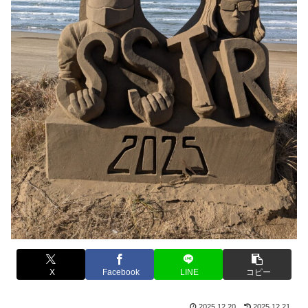
X
Facebook
LINE
コピー
2025.12.20
2025.12.21