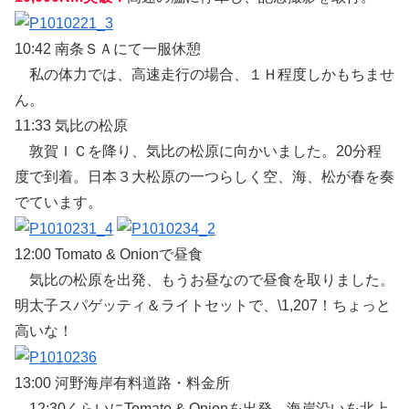
10:42 南条ＳＡにて一服休憩
私の体力では、高速走行の場合、１Ｈ程度しかもちませ
ん。
11:33 気比の松原
敦賀ＩＣを降り、気比の松原に向かいました。20分程
度で到着。日本３大松原の一つらしく空、海、松が春を奏
でています。
12:00 Tomato & Onionで昼食
気比の松原を出発、もうお昼なので昼食を取りました。
明太子スパゲッティ＆ライトセットで、\1,207！ちょっと
高いな！
13:00 河野海岸有料道路・料金所
12:30くらいにTomato & Onionを出発。海岸沿いを北上