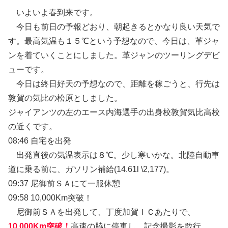
いよいよ春到来です。
今日も前日の予報どおり、朝起きるとかなり良い天気で
す。最高気温も１５℃という予想なので、今日は、革ジャ
ンを着ていくことにしました。革ジャンのツーリングデビ
ューです。
今日は終日好天の予想なので、距離を稼ごうと、行先は
敦賀の気比の松原としました。
ジャイアンツの左のエース内海選手の出身校敦賀気比高校
の近くです。
08:46 自宅を出発
出発直後の気温表示は８℃。少し寒いかな。北陸自動車
道に乗る前に、ガソリン補給(14.61l \2,177)。
09:37 尼御前ＳＡにて一服休憩
09:58 10,000Km突破！
尼御前ＳＡを出発して、丁度加賀ＩＣあたりで、
10,000Km突破！
高速の脇に停車し、記念撮影を敢行。