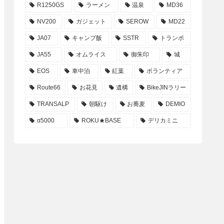
R1250GS
ラーメン
温泉
MD36
NV200
ガジェット
SEROW
MD22
JA07
キャンプ飯
SSTR
トランポ
JA55
オムライス
御朱印
城
EOS
車中泊
紅葉
ボランティア
Route66
お花見
遺構
BikeJINラリー
TRANSALP
朝駆け
お蕎麦
DEMIO
α5000
ROKU★BASE
デリカミニ