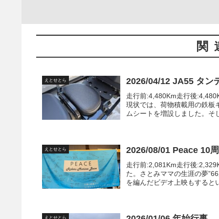
関
2026/04/12 JA55
えとせとら
走行前:4,480Km走行後:4
現状では、荷物積載用の鉄板
ムシートを増設しました。そし
2026/08/01 Peace 1
えとせとら
走行前:2,081Km走行後:2
た。さとみママの生涯の夢”66
を編んだビデオ上映もするとい
2026/01/06 年始行事
えとせとら