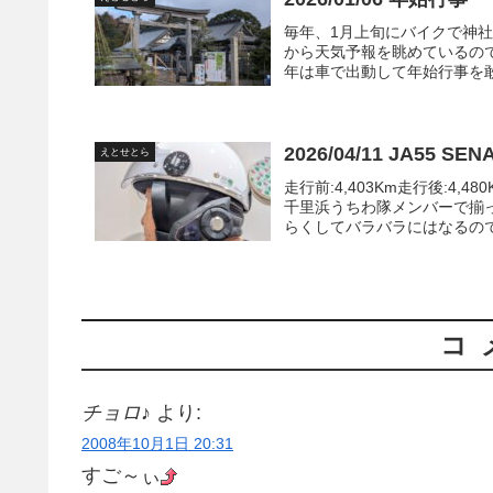
毎年、1月上旬にバイクで神
から天気予報を眺めているの
年は車で出動して年始行事を敢行
2026/04/11 JA55 SE
えとせとら
走行前:4,403Km走行後:4,
千里浜うちわ隊メンバーで揃
らくしてバラバラにはなるので
コ
チョロ♪
より:
2008年10月1日 20:31
すご～ぃ