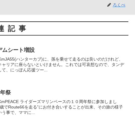
ろくべ
連記事
 タンデムシート増設
,480KmJA55(ハンターカブ)に、孫を乗せて走るのは良いのだけれど、
キャリアに座らないといけません。これでは可哀想なので、タンデ
て、にっぽん応援ツー...
0周年祭
,329KmPEACE ライダーズマリンベースの１０周年祭に参加しまし
歳でRoute66を走る”にお付き合いすることが出来、その旅の様子
う事で、ママに...