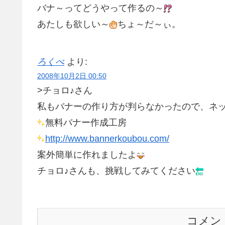
バナ～ってどうやって作るの～
あたしも欲しい～
ちょ～だ～ぃ。
ろくべ
より:
2008年10月2日 00:50
>チョロ♪さん
私もバナーの作り方が判らなかったので、ネ
無料バナー作成工房
http://www.bannerkoubou.com/
案外簡単に作れましたよ
チョロ♪さんも、挑戦してみてください
コメン