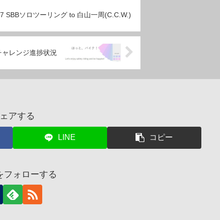
/27 SBBソロツーリング to 白山一周(C.C.W.)
00Kmチャレンジ進捗状況
ェアする
LINE
コピー
をフォローする