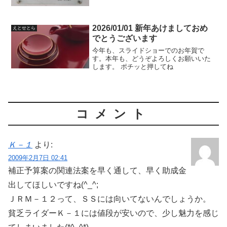
小さな音が聞こえるのです。必ず聞こえ
るわけでは無く、4～5回/日くらいの頻度
です。痛いわけでも痒いわけでも、聞こ
えにくくなってるわ...
2026/01/01 新年あけましておめ
えとせとら
でとうございます
今年も、スライドショーでのお年賀で
す。本年も、どうぞよろしくお願いいた
します。 ポチッと押してね
コメント
Ｋ－１
より:
2009年2月7日 02:41
補正予算案の関連法案を早く通して、早く助成金
出してほしいですね(^_^;
ＪＲＭ－１２って、ＳＳには向いてないんでしょうか。
貧乏ライダーＫ－１には値段が安いので、少し魅力を感じ