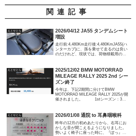
関連記事
2026/04/12 JA55 タンデムシート
えとせとら
増設
走行前:4,480Km走行後:4,480KmJA55(ハ
ンターカブ)に、孫を乗せて走るのは良い
のだけれど、現状では、荷物積載用の鉄
板キャリアに座らないといけません。こ
れでは可哀想なので、タンデムシートを
増設しました。そして、にっぽん応援ツ
2025/12/02 BMW MOTORRAD
えとせとら
ー...
MILEAGE RALLY 2025 2nd シー
ズン終了
今年は、下記2期間に分けてBMW
MOTORRAD MILEAGE RALLY 2025が開
催されました。 1stシーズン：3月
10日〜6月30日 2ndシーズン：8月1
日〜11月28日1stシーズンは、下記Blog記
事にも書きまし...
2026/01/08 通院 to 耳鼻咽喉科
えとせとら
昨年の12月の初めあたりから、右耳にお
かしな音が聞こえるようになりました。
勢いよく椅子に座った時に、『ぽっ』と