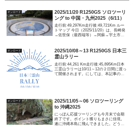
2025/11/20 R1250GS ソロツーリ
オンロード
ング to 中国・九州2025（6/11）
走行前:49,297Km走行後:49,721Km ルー
トマップ 今日（2025/11/20）は、長崎発
→佐世保（最西端等）→阿蘇→宇土市
泊。昨日と比べて少し寒気は和らいだ
が、未だトレーナーは脱げない。そし
て、初めてサウザンWPMをGet☺️...
2025/10/08～13 R1250GS 日本三
オンロード
霊山ラリー
走行前:44,261 Km走行後:45,895Km日本
三霊山ラリーは10/11～12の２日間に渡っ
て開催されます。にしては、本記事のタ
イトルは10/08～となっています。実は、
10/8～10の３日間をにっぽん応援ツーリ
ングのポイント収集にあ...
2025/11/05～06 ソロツーリング
オンロード
to 沖縄2025
にっぽん応援ツーリングも今月末で会期
終了です。ポイント獲りもまさに佳境。
遂に沖縄本島に飛んできました。どうし
ても獲りたいポイントは2つだけなのです
が、諦めきれず、やってきてしまいまし