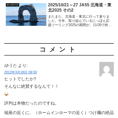
た。小松ー那覇便の時刻の関係で、2泊3
2025/10/21～27 JA55 北海道・東
オンロード
日＆バイクレンタルで...
北2025 その2
またまた、北海道・東北に行って参りま
した。今年、取り組んでいるにっぽん応
援ツーリング2025の期間が、11/30で終わ
ります。残り1月と少々となりました。現
時点では、そこそこ上位のポイントだと
思います。残り一ヶ月、予断無くポイン
トを獲り続け...
コメント
ゆうた
より:
2012年3月18日 09:50
ヒットでしたか?
そんなに絶賛するなんて！！
評判は本物だったのですね。
福座の近くに、（ホームインホーマの近く）つけ麺の絶品