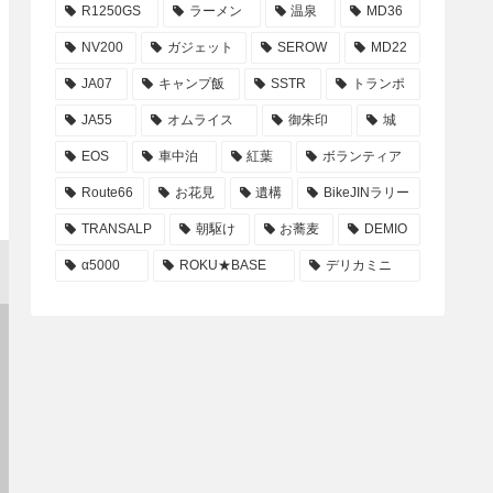
R1250GS
ラーメン
温泉
MD36
NV200
ガジェット
SEROW
MD22
JA07
キャンプ飯
SSTR
トランポ
JA55
オムライス
御朱印
城
EOS
車中泊
紅葉
ボランティア
Route66
お花見
遺構
BikeJINラリー
TRANSALP
朝駆け
お蕎麦
DEMIO
α5000
ROKU★BASE
デリカミニ