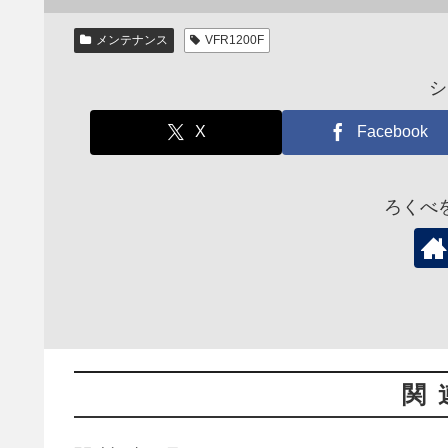
メンテナンス
VFR1200F
シ
X
Facebook
ろくべ
関