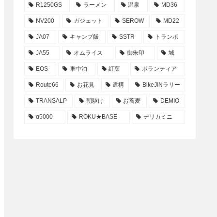
R1250GS
ラーメン
温泉
MD36
NV200
ガジェット
SEROW
MD22
JA07
キャンプ飯
SSTR
トランポ
JA55
オムライス
御朱印
城
EOS
車中泊
紅葉
ボランティア
Route66
お花見
遺構
BikeJINラリー
TRANSALP
朝駆け
お蕎麦
DEMIO
α5000
ROKU★BASE
デリカミニ