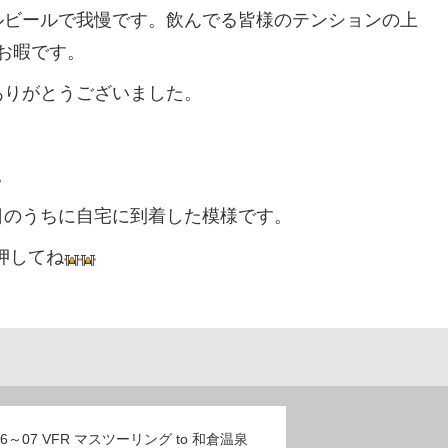
ルビールで我慢です。飲んでる皆様のテンションの上
にお暇です。
りがとうございました。
。
のうちに自宅に到着した模様です。
押してね
6/06～07 VFR マスツーリング to 和倉温泉