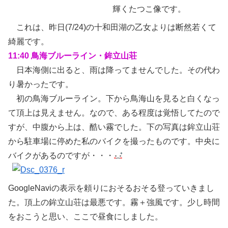
輝くたつこ像です。
これは、昨日(7/24)の十和田湖の乙女よりは断然若くて
綺麗です。
11:40 鳥海ブルーライン・鉾立山荘
日本海側に出ると、雨は降ってませんでした。その代わ
り暑かったです。
初の鳥海ブルーライン。下から鳥海山を見ると白くなっ
て頂上は見えません。なので、ある程度は覚悟してたので
すが、中腹から上は、酷い霧でした。下の写真は鉾立山荘
から駐車場に停めた私のバイクを撮ったものです。中央に
バイクがあるのですが・・・
GoogleNaviの表示を頼りにおそるおそる登っていきまし
た。頂上の鉾立山荘は最悪です。霧＋強風です。少し時間
をおこうと思い、ここで昼食にしました。