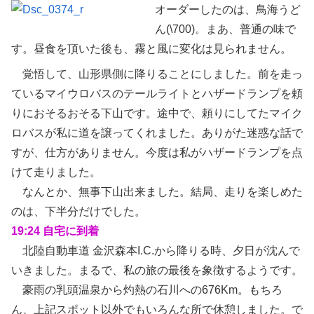
オーダーしたのは、鳥海うど
ん(\700)。まあ、普通の味で
す。昼食を頂いた後も、霧と風に変化は見られません。
覚悟して、山形県側に降りることにしました。前を走っ
ているマイウロバスのテールライトとハザードランプを頼
りにおそるおそる下山です。途中で、頼りにしてたマイク
ロバスが私に道を譲ってくれました。ありがた迷惑な話で
すが、仕方がありません。今度は私がハザードランプを点
けて走りました。
なんとか、無事下山出来ました。結局、走りを楽しめた
のは、下半分だけでした。
19:24 自宅に到着
北陸自動車道 金沢森本I.C.から降りる時、夕日が沈んで
いきました。まるで、私の旅の最後を象徴するようです。
豪雨の乳頭温泉から灼熱の石川への676Km。もちろ
ん、上記スポット以外でもいろんな所で休憩しました。で