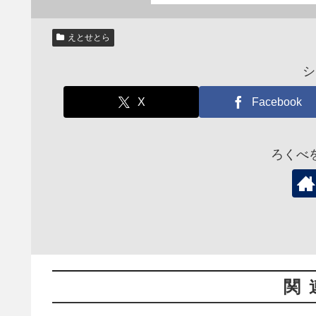
えとせとら
シ
X
Facebook
ろくべ
関