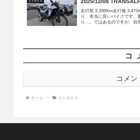
2025/12/08 TRANSA
えとせとら
走行前:3,398Km走行後:3,4
り、本当に良いバイクです。
り…。ではあるのですが、自身
コ
コメン
ホーム
えとせとら