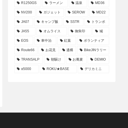
R1250GS
ラーメン
温泉
MD36
NV200
ガジェット
SEROW
MD22
JA07
キャンプ飯
SSTR
トランポ
JA55
オムライス
御朱印
城
EOS
車中泊
紅葉
ボランティア
Route66
お花見
遺構
BikeJINラリー
TRANSALP
朝駆け
お蕎麦
DEMIO
α5000
ROKU★BASE
デリカミニ