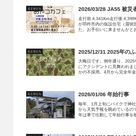
2026/03/28 JA5
えとせとら
走行前:4,341Km走行後:4
が羽咋市内の仮設住宅（眉状
た。お手伝いに来ませんかとお
2025/12/31 2025年
えとせとら
大晦日です。例年通り、202
にアクシデントに見舞われま
かの不採用。4月から完全年金
2026/01/06 年始行事
えとせとら
毎年、1月上旬にバイクで神
から天気予報を眺めているの
年は車で出動して年始行事を敢行