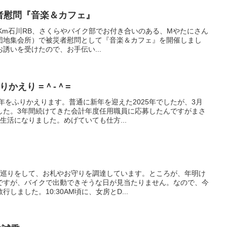
5 被災者慰問『音楽＆カフェ』
,398Km石川RB、さくらやバイク部でお付き合いのある、Mやたにさん
団地集会所）で被災者慰問として『音楽＆カフェ』を開催しまし
誘いを受けたので、お手伝い...
のふりかえり =＾-＾=
5年をふりかえります。普通に新年を迎えた2025年でしたが、3月
した。3年間続けてきた会計年度任用職員に応募したんですがまさ
生活になりました。めげていても仕方...
社巡りをして、お札やお守りを調達しています。ところが、年明け
ですが、バイクで出動できそうな日が見当たりません。なので、今
しました。10:30AM頃に、女房とD...