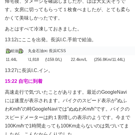
帰宅後、ダメージを確認しましたが、ほぼ大丈夫そうで
す。女房に切ってもらって１枚食べましたが、とても柔ら
かくて美味しかったです。
あとはすべて冷凍しておきました。
13:12にここを出発。長浜I.C.手前で給油。
給油
丸金石油㈱ 長浜ICSS
11.44L
\1,818
(\159.0/L)
22.4km/L
(256.8Km/11.44L)
13:27に長浜I.C.イン。
15:22 自宅に到着
高速走行で気づいたことがあります。最近のGoogleNavi
には速度が表示されます。バイクのスピード表示が”ぬふ
わKm/h”の時GoogleNaviでは”ぬぬわKm/h”です。バイクの
スピードメーターは約１割増しの表示のようです。今まで
100Km/hで1時間走っても100Km走らないのは気づいてま
したが、こんなからくりでした。