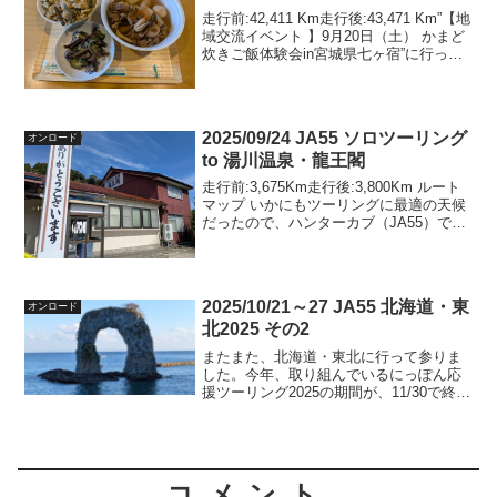
走行前:42,411 Km走行後:43,471 Km”【地
域交流イベント 】9月20日（土） かまど
炊きご飯体験会in宮城県七ヶ宿”に行って
きました。このイベントは昨年も行われ
ており、今回が２回目となります（私は
初参加）。総勢１２名が参加、...
2025/09/24 JA55 ソロツーリング
オンロード
to 湯川温泉・龍王閣
走行前:3,675Km走行後:3,800Km ルート
マップ いかにもツーリングに最適の天候
だったので、ハンターカブ（JA55）で湯
川温泉・龍王閣に行ってまいりました。
ブログを確認すると、2021/05/08にスー
パーカブ（JA07） の初陣...
2025/10/21～27 JA55 北海道・東
オンロード
北2025 その2
またまた、北海道・東北に行って参りま
した。今年、取り組んでいるにっぽん応
援ツーリング2025の期間が、11/30で終わ
ります。残り1月と少々となりました。現
時点では、そこそこ上位のポイントだと
思います。残り一ヶ月、予断無くポイン
トを獲り続け...
コメント