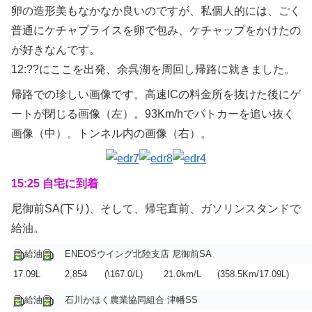
卵の造形美もなかなか良いのですが、私個人的には、ごく
普通にケチャプライスを卵で包み、ケチャップをかけたの
が好きなんです。
12:??にここを出発、余呉湖を周回し帰路に就きました。
帰路での珍しい画像です。高速ICの料金所を抜けた後にゲ
ートが閉じる画像（左）。93Km/hでパトカーを追い抜く
画像（中）。トンネル内の画像（右）。
15:25 自宅に到着
尼御前SA(下り)、そして、帰宅直前、ガソリンスタンドで
給油。
給油
ENEOSウイング北陸支店 尼御前SA
17.09L
2,854
(\167.0/L)
21.0km/L
(358.5Km/17.09L)
給油
石川かほく農業協同組合 津幡SS