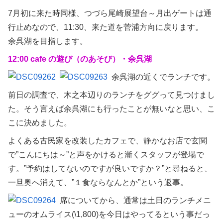
7月初に来た時同様、つづら尾崎展望台～月出ゲートは通
行止めなので、11:30、来た道を菅浦方向に戻ります。
余呉湖を目指します。
12:00 cafe の遊び（のあそび）・余呉湖
余呉湖の近くでランチです。
前日の調査で、木之本辺りのランチをググって見つけまし
た。そう言えば余呉湖にも行ったことが無いなと思い、こ
こに決めました。
よくある古民家を改装したカフェで、静かなお店で玄関
で”こんにちは～”と声をかけると漸くスタッフが登場で
す。”予約はしてないのですが良いですか？”と尋ねると、
一旦奥へ消えて、”１食ならなんとか”という返事。
席についてから、通常は土日のランチメニ
ューのオムライス(\1,800)を今日はやってるという事だっ