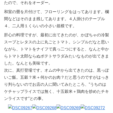
たので、それをオーダー。
和室の畳を片付けて、フローリングをはってあります。欄
間などはそのまま残してあります。４人掛けのテーブル
４、二人用１くらいの小さい規模です。
肝心の料理ですが、最初に出てきたのが、かぼちゃの冷製
スープとレタスの上に丸ごとトマト。シンプルだなと思い
ながら、トマトをナイフで真っ二つにすると、なんと中か
らトマト太郎ならぬポテトサラダみたいなものが出てきま
した。なんとも美味です。
次に、真打登場です。オムの中から出てきたのは、黒っぽ
いご飯。五穀？米＋何かのお肉？だと思うのですがはっき
り判らないのでお店の人に聞いてみたところ、”うちのは
ケチャップライスでは無く、十五穀米＋鶏肉を炒めたチキ
ンライスです”との事。