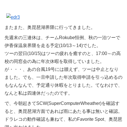
またまた、奥琵琶湖界隈に行ってきました。
先週末の三連休は、チームRokube恒例、秋の一泊ツーで
伊香保温泉界隈を走る予定(10/13～14)でした。
ツーの翌日(10/15)はツーの疲れを癒すのと、17:00～の高
校の同窓会の為に年次休暇を取得していました。
が・・・、あの台風19号には贖えず、ツーは中止となり
ました。でも、一旦申請した年次取得申請を引っ込めるの
もなんなんで、予定通り休暇をとりました。てなわけで、
なんと私は四連休だったのです。
で、今朝起きてSCW(SuperComputerWheather)を確認す
ると、奥琵琶湖方面であれば雨にあたる事は無いと確認。
ドラレコの動作確認も兼ねて、私のFavorite Spot、奥琵琶