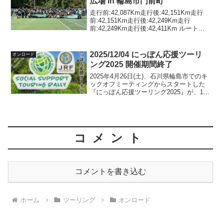
広場 in 輪島市門前町
走行前:42,087Km走行後:42,151Km走行
前:42,151Km走行後:42,249Km走行
前:42,249Km走行後:42,411Km ルートマ
ップ 私が参加しているにっぽん応援ツー
リングで下記イベントへのボランティア
参加募集があ...
2025/12/04 にっぽん応援ツーリ
オンロード
ング2025 開催期間終了
2025年4月26日(土)、石川県輪島市でのキ
ックオフミーティングからスタートした
『にっぽん応援ツーリング2025』が、11
月30日(日)で終了しました。私の最終結果
は以下の通り。特に力をいれていたの
が、WPM（隠しポイント）の獲得です。
自...
コメント
コメントを書き込む
ホーム
ツーリング
オンロード