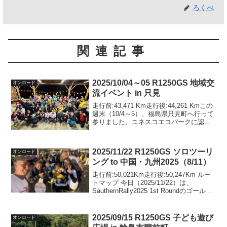
ろくべ
関連記事
2025/10/04～05 R1250GS 地域交
オンロード
流イベント in 只見
走行前:43,471 Km走行後:44,261 Kmこの
週末（10/4～5）、福島県只見町へ行って
参りました。ユネスコエコパークに認定
された福島県只見町で、にっぽん応援ツ
ーリングなどをプロデュース頂いている
風間深志さんが代表を務めるNPO法...
2025/11/22 R1250GS ソロツーリ
オンロード
ング to 中国・九州2025（8/11）
走行前:50,021Km走行後:50,247Km ルー
トマップ 今日（2025/11/22）は、
SauthernRally2025 1st Roundのゴールで
す。17:12までに、南大隅町立宮田小学校
跡（鹿児島県）に行く必要があります。
た...
2025/09/15 R1250GS 子ども遊び
オンロード