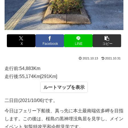
X
Facebook
LINE
コピー
2021.10.13
2021.10.31
走行前:54,883Km
走行後:55,174Km[291Km]
ルートマップ
二日目(2021/10/06)です。
今日はフェリー下船後、真っ先に本土最南端佐多岬を目指
します。この後は、桜島の黒神埋没鳥居を見学し、メイン
イベント 知覧特攻平和会館見学です。