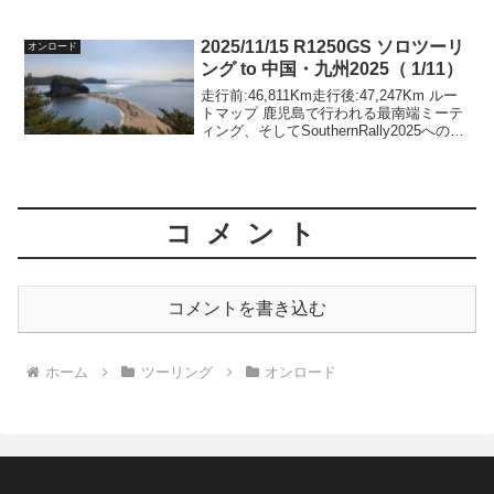
ります。残り1月と少々となりました。現
時点では、そこそこ上位のポイントだと
思います。残り一ヶ月、予断無くポイン
2025/11/15 R1250GS ソロツーリ
オンロード
トを獲り続け...
ング to 中国・九州2025（ 1/11）
走行前:46,811Km走行後:47,247Km ルー
トマップ 鹿児島で行われる最南端ミーテ
ィング、そしてSouthernRally2025へのリ
エゾン開始です。にっぽん応援ツーリン
グのポイントは九州ではほぼ手付かず、
山陰、瀬戸内に忘れ物が...
コメント
コメントを書き込む
ホーム
ツーリング
オンロード