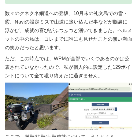
数々のクネクネ細道への登坂、10月末の礼文島での雪・
霰、Naviの設定ミスで山道に迷い込んだ事などが脳裏に
浮かび、成就の喜びがふつふつと湧いてきました。ヘルメ
ットの中の私は、コレまでに誰にも見せたことの無い満面
の笑みだったと思います。
ただ、この時点では、WPMが全部でいくつあるのかは公
表されていなかったので、私が個人的に設定した129ポイ
ントについて全て獲り終えたに過ぎません。
ここで、満願/結願/大願成就について、うんちくを…