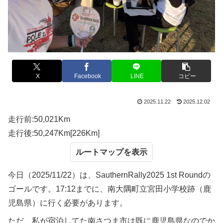
X
Facebook
LINE
コピー
2025.11.22
2025.12.02
走行前:50,021Km
走行後:50,247Km[226Km]
ルートマップ
今日（2025/11/22）は、SauthernRally2025 1st Roundの
ゴールです。17:12までに、南大隅町立宮田小学校跡（鹿
児島県）に行く必要があります。
ただ、私が宿泊してた南さつま市は既に鹿児島県なのでか