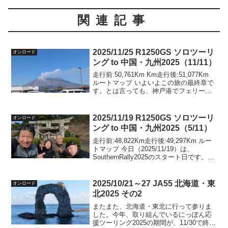
関連記事
2025/11/25 R1250GS ソロツーリ
オンロード
ング to 中国・九州2025（11/11）
走行前:50,761Km Km走行後:51,077Km
ルートマップ いよいよこの旅の最終章で
す。とは言っても、神戸港でフェリーを
下船、あとは家へ帰るだけです。07:27
フェリーを下船天候は雨。今回の旅で初
めてレインウェアを着込みました。...
2025/11/19 R1250GS ソロツーリ
オンロード
ング to 中国・九州2025（5/11）
走行前:48,822Km走行後:49,297Km ルー
トマップ 今日（2025/11/19）は、
SouthernRally2025のスタート日です。今
日の06：47AM以降、各県に1箇所設定さ
れたスタート地点でスタート登録して
Souther...
2025/10/21～27 JA55 北海道・東
オンロード
北2025 その2
またまた、北海道・東北に行って参りま
した。今年、取り組んでいるにっぽん応
援ツーリング2025の期間が、11/30で終わ