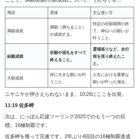
用語
意味
主な使い方
特定の祈願期間の終
満願（満ちること）
満願成就
了、神仏への願いが
が成就する。
叶うこと。
霊場巡りなど、全行
祈願や巡礼をすべて
結願成就
程を巡り終えたこ
終えること。
と。
特に大きな願いが叶
人生における重要な
大願成就
うこと。
願いが叶った場合。
ニヤニヤが押さえられないまま、10:28にここを出発。
11:19 佐多岬
次は、にっぽん応援ツーリング2025でのもう一つの目
標。16極制覇です。
佐多岬を獲って完遂です。2年ぶり4回目の16極制覇達成