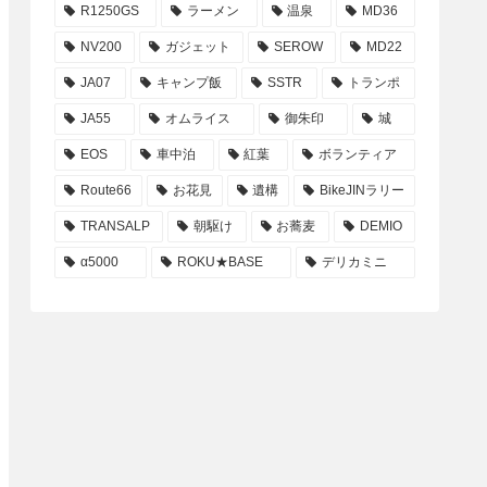
R1250GS
ラーメン
温泉
MD36
NV200
ガジェット
SEROW
MD22
JA07
キャンプ飯
SSTR
トランポ
JA55
オムライス
御朱印
城
EOS
車中泊
紅葉
ボランティア
Route66
お花見
遺構
BikeJINラリー
TRANSALP
朝駆け
お蕎麦
DEMIO
α5000
ROKU★BASE
デリカミニ