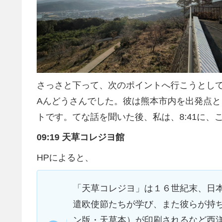
さっさと下って、次のポイントへ行こうとし
Aんどうさんでした。彼は熊本市内を出発点
トです。てな話を聞いた後、私は、8:41に、
09:19 天草コレジヨ館
HPによると、
「天草コレジヨ」は１６世紀末、日
遣欧使節たちが学び、また彼らが持
ン版・天草本）が印刷されるなど西