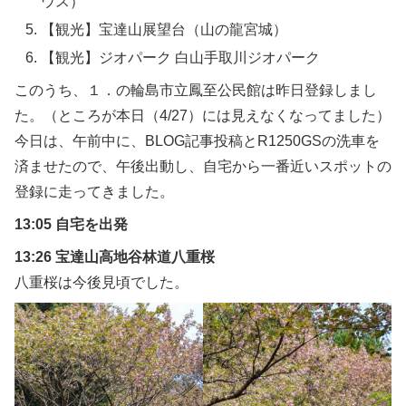
ウス）
【観光】宝達山展望台（山の龍宮城）
【観光】ジオパーク 白山手取川ジオパーク
このうち、１．の輪島市立鳳至公民館は昨日登録しまし
た。（ところが本日（4/27）には見えなくなってました）
今日は、午前中に、BLOG記事投稿とR1250GSの洗車を
済ませたので、午後出動し、自宅から一番近いスポットの
登録に走ってきました。
13:05 自宅を出発
13:26 宝達山高地谷林道八重桜
八重桜は今後見頃でした。