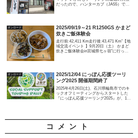
だったので、ハンターカブ（JA55）で湯
川温泉・龍王閣に行ってまいりました。
ブログを確認すると、2021/05/08にスー
パーカブ（JA07） の初陣...
2025/09/19～21 R1250GS かまど
オンロード
炊きご飯体験会
走行前:42,411 Km走行後:43,471 Km”【地
域交流イベント 】9月20日（土） かまど
炊きご飯体験会in宮城県七ヶ宿”に行って
きました。このイベントは昨年も行われ
ており、今回が２回目となります（私は
初参加）。総勢１２名が参加、...
2025/12/04 にっぽん応援ツーリ
オンロード
ング2025 開催期間終了
2025年4月26日(土)、石川県輪島市でのキ
ックオフミーティングからスタートした
『にっぽん応援ツーリング2025』が、11
月30日(日)で終了しました。私の最終結果
は以下の通り。特に力をいれていたの
が、WPM（隠しポイント）の獲得です。
自...
コメント