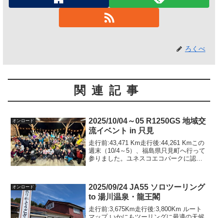
ろくべ
関連記事
2025/10/04～05 R1250GS 地域交
オンロード
流イベント in 只見
走行前:43,471 Km走行後:44,261 Kmこの
週末（10/4～5）、福島県只見町へ行って
参りました。ユネスコエコパークに認定
された福島県只見町で、にっぽん応援ツ
ーリングなどをプロデュース頂いている
風間深志さんが代表を務めるNPO法...
2025/09/24 JA55 ソロツーリング
オンロード
to 湯川温泉・龍王閣
走行前:3,675Km走行後:3,800Km ルート
マップ いかにもツーリングに最適の天候