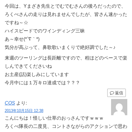
今回は、Yまざき先生とでむでむさんの後ろだったので、
ろくべさんの走りは見れませんでしたが、皆さん速かった
ですね～☆
ハイスピードでのワインディング三昧
あ～幸せ(*´∇｀*)
気分が高ぶって、鼻歌歌いまくりで絶好調でした～♪
来週のツーリングは長距離ですので、程ほどのペースで楽
しんできてくださいね
お土産(話)楽しみにしています
今月中には１万キロ達成では？？？
返信
COS
より:
2013年10月15日 12:38
こんにちは！怪しい仕草のおっさんですｗｗｗ
ろくべ隊長の二度見、コントさながらのアクションで思わ