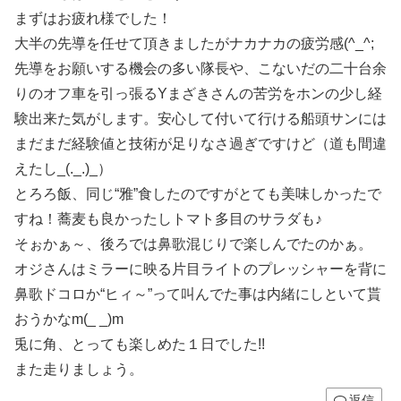
まずはお疲れ様でした！
大半の先導を任せて頂きましたがナカナカの疲労感(^_^;
先導をお願いする機会の多い隊長や、こないだの二十台余
りのオフ車を引っ張るYまざきさんの苦労をホンの少し経
験出来た気がします。安心して付いて行ける船頭サンには
まだまだ経験値と技術が足りなさ過ぎですけど（道も間違
えたし_(._.)_）
とろろ飯、同じ“雅”食したのですがとても美味しかったで
すね！蕎麦も良かったしトマト多目のサラダも♪
そぉかぁ～、後ろでは鼻歌混じりで楽しんでたのかぁ。
オジさんはミラーに映る片目ライトのプレッシャーを背に
鼻歌ドコロか“ヒィ～”って叫んでた事は内緒にしといて貰
おうかなm(_ _)m
兎に角、とっても楽しめた１日でした!!
また走りましょう。
返信