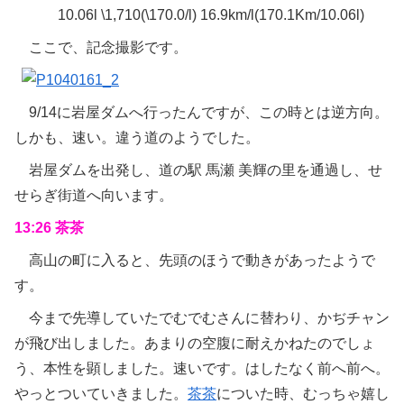
10.06l \1,710(\170.0/l) 16.9km/l(170.1Km/10.06l)
ここで、記念撮影です。
9/14に岩屋ダムへ行ったんですが、この時とは逆方向。
しかも、速い。違う道のようでした。
岩屋ダムを出発し、道の駅 馬瀬 美輝の里を通過し、せ
せらぎ街道へ向います。
13:26 茶茶
高山の町に入ると、先頭のほうで動きがあったようで
す。
今まで先導していたでむでむさんに替わり、かぢチャン
が飛び出しました。あまりの空腹に耐えかねたのでしょ
う、本性を顕しました。速いです。はしたなく前へ前へ。
やっとついていきました。
茶茶
についた時、むっちゃ嬉し