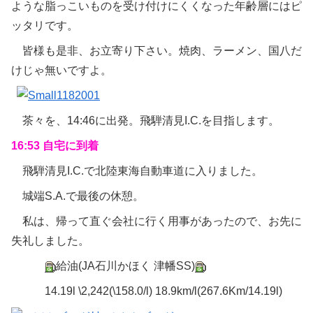
ような脂っこいものを受け付けにくくなった年齢層にはピ
ッタリです。
皆様も是非、お立寄り下さい。焼肉、ラーメン、国八だ
けじゃ無いですよ。
茶々を、14:46に出発。飛騨清見I.C.を目指します。
16:53 自宅に到着
飛騨清見I.C.で北陸東海自動車道に入りました。
城端S.A.で最後の休憩。
私は、帰って直ぐ会社に行く用事があったので、お先に
失礼しました。
給油(JA石川かほく 津幡SS)
14.19l \2,242(\158.0/l) 18.9km/l(267.6Km/14.19l)