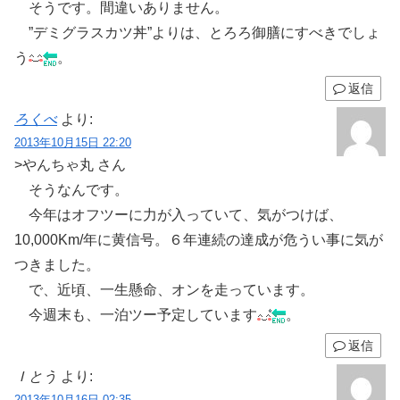
そうです。間違いありません。
”デミグラスカツ丼”よりは、とろろ御膳にすべきでしょ
う
。
返信
ろくべ
より:
2013年10月15日 22:20
>やんちゃ丸 さん
そうなんです。
今年はオフツーに力が入っていて、気がつけば、
10,000Km/年に黄信号。６年連続の達成が危うい事に気が
つきました。
で、近頃、一生懸命、オンを走っています。
今週末も、一泊ツー予定しています
。
返信
Ｉとう
より:
2013年10月16日 02:35