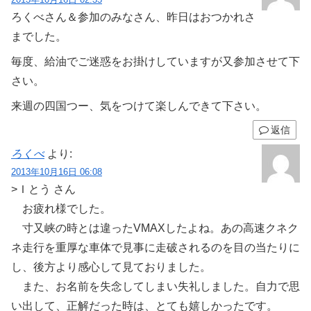
ろくべさん＆参加のみなさん、昨日はおつかれさ
までした。
毎度、給油でご迷惑をお掛けしていますが又参加させて下
さい。
来週の四国つー、気をつけて楽しんできて下さい。
返信
ろくべ
より:
2013年10月16日 06:08
>Ｉとう さん
お疲れ様でした。
寸又峡の時とは違ったVMAXしたよね。あの高速クネク
ネ走行を重厚な車体で見事に走破されるのを目の当たりに
し、後方より感心して見ておりました。
また、お名前を失念してしまい失礼しました。自力で思
い出して、正解だった時は、とても嬉しかったです。