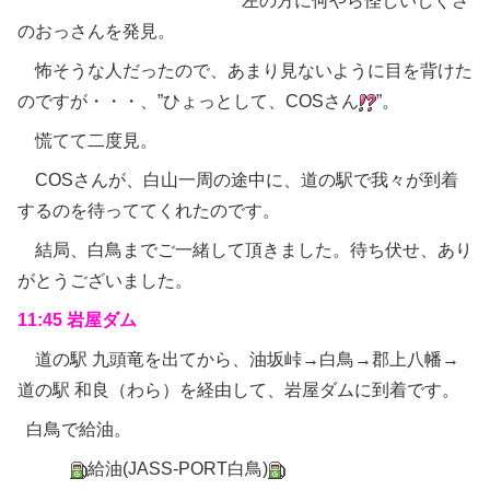
左の方に何やら怪しいしぐさ
のおっさんを発見。
怖そうな人だったので、あまり見ないように目を背けた
のですが・・・、”ひょっとして、COSさん
”。
慌てて二度見。
COSさんが、白山一周の途中に、道の駅で我々が到着
するのを待っててくれたのです。
結局、白鳥までご一緒して頂きました。待ち伏せ、あり
がとうございました。
11:45 岩屋ダム
道の駅 九頭竜を出てから、油坂峠→白鳥→郡上八幡→
道の駅 和良（わら）を経由して、岩屋ダムに到着です。
白鳥で給油。
給油(JASS-PORT白鳥)